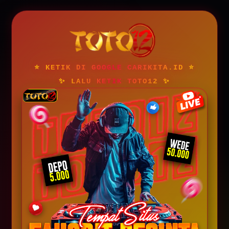
⭐ KETIK DI GOOGLE CARIKITA.ID ⭐
✨ LALU KETIK TOTO12 ✨