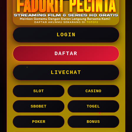
LOGIN
DAFTAR
LIVECHAT
SLOT
CASINO
SBOBET
TOGEL
POKER
BONUS